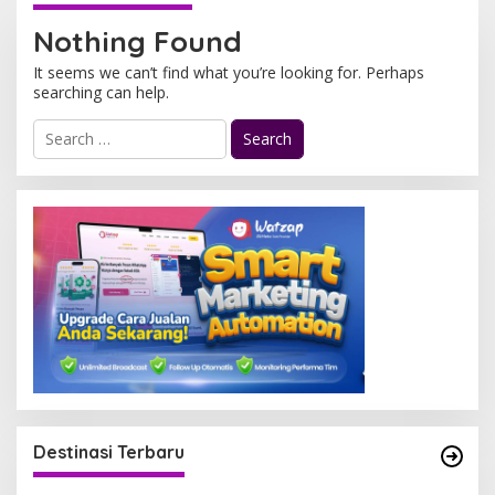
Nothing Found
It seems we can’t find what you’re looking for. Perhaps
searching can help.
S
e
a
r
c
h
f
o
r
:
Destinasi Terbaru