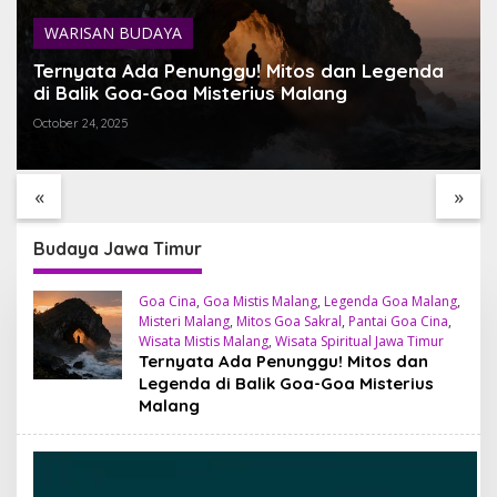
WARISAN BUDAYA
Ternyata Ada Penunggu! Mitos dan Legenda
di Balik Goa-Goa Misterius Malang
October 24, 2025
TEMPAT
TEMUKAN BALI YANG
SARI TIMBUL GLASS
MATI
BELUM PERNAH KAMU
FACTORY HIDDEN G
M BALI
LIHAT
ESTETIK DI JANTUN
«
»
TEGALALANG, BALI
Budaya Jawa Timur
Goa Cina
,
Goa Mistis Malang
,
Legenda Goa Malang
,
Misteri Malang
,
Mitos Goa Sakral
,
Pantai Goa Cina
,
Wisata Mistis Malang
,
Wisata Spiritual Jawa Timur
Ternyata Ada Penunggu! Mitos dan
Legenda di Balik Goa-Goa Misterius
Malang