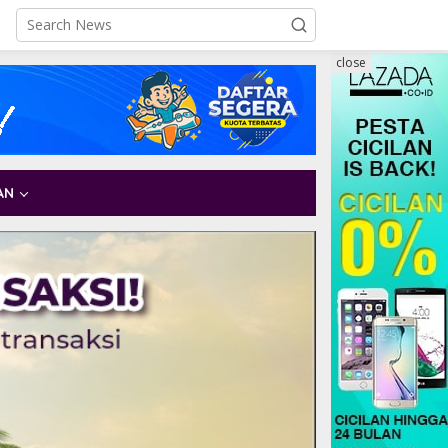
close
AN