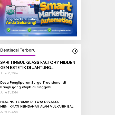
Destinasi Terbaru
SARI TIMBUL GLASS FACTORY HIDDEN
GEM ESTETIK DI JANTUNG
TEGALALANG, BALI
June 21, 2026
Desa Penglipuran Surga Tradisional di
Bangli yang Wajib di Singgahi
June 21, 2026
HEALING TERBAIK DI TOYA DEVASYA,
MENIIKMATI KEINDAHAN ALAM VULKANIK BALI
June 14, 2026