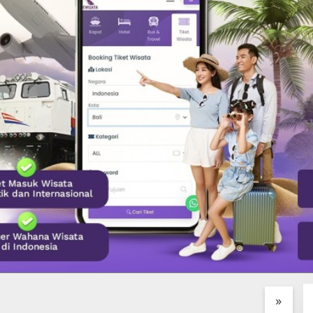
IMBUL GLASS
Desa Penglipuran Surga
H
RY HIDDEN GEM
Tradisional di Bangli yang
D
K DI JANTUNG
Wajib di Singgahi
K
»
LANG, BALI
B