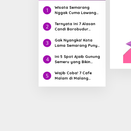
Wisata Semarang
1
Nggak Cuma Lawang
Sewu! Nih Hidden Gem
yang Lagi Jadi Incaran
Ternyata Ini 7 Alasan
2
Traveler
Candi Borobudur
Pernah Masuk 7
Keajaiban Dunia
Gak Nyangka! Kota
3
Lama Semarang Punya
8 Bangunan Heritage
yang Lebih Tua dari
Ini 5 Spot Ajaib Gunung
4
Jakarta
Semeru yang Bikin
IGmu Viral
Wajib Coba! 7 Cafe
5
Malam di Malang
dengan Pemandangan
Aesthetic yang Lagi
Viral di 2025