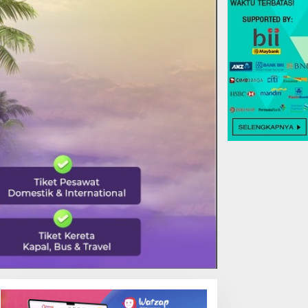
EALING TERBAIK DI TOYA
DANAU BATUR TEMPAT
EVASYA, MENIIKMATI
TERBAIK MENIKMATI
EINDAHAN ALAM VULKANIK
TENANGNYA ALAM BALI
ALI