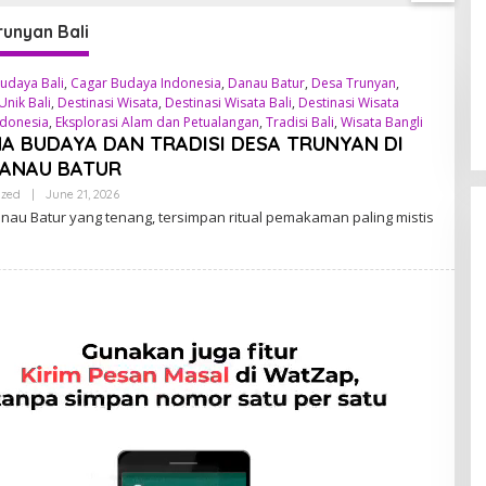
unyan Bali
udaya Bali
,
Cagar Budaya Indonesia
,
Danau Batur
,
Desa Trunyan
,
Unik Bali
,
Destinasi Wisata
,
Destinasi Wisata Bali
,
Destinasi Wisata
donesia
,
Eksplorasi Alam dan Petualangan
,
Tradisi Bali
,
Wisata Bangli
A BUDAYA DAN TRADISI DESA TRUNYAN DI
DANAU BATUR
ized
|
June 21, 2026
B
Y
anau Batur yang tenang, tersimpan ritual pemakaman paling mistis
A
D
M
I
N