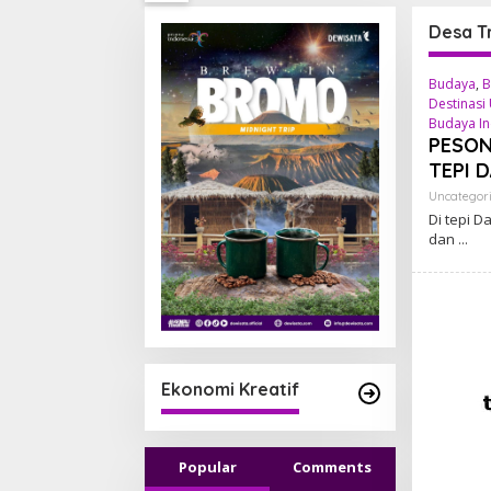
Desa Tr
Budaya
,
B
Destinasi 
Budaya In
PESON
TEPI 
Uncategor
Di tepi D
dan
Ekonomi Kreatif
Popular
Comments