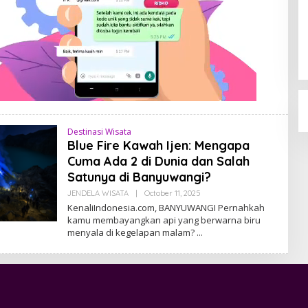
Destinasi Wisata
Blue Fire Kawah Ijen: Mengapa
Cuma Ada 2 di Dunia dan Salah
Satunya di Banyuwangi?
JENDELA WISATA
|
October 11, 2025
B
Y
KenaliIndonesia.com, BANYUWANGI Pernahkah
A
kamu membayangkan api yang berwarna biru
D
menyala di kegelapan malam?
M
I
N