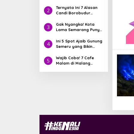
Sewu! Nih Hidden Gem
yang Lagi Jadi Incaran
Ternyata Ini 7 Alasan
2
Traveler
Candi Borobudur
Pernah Masuk 7
Keajaiban Dunia
Gak Nyangka! Kota
3
Lama Semarang Punya
8 Bangunan Heritage
yang Lebih Tua dari
Ini 5 Spot Ajaib Gunung
4
Jakarta
Semeru yang Bikin
IGmu Viral
Wajib Coba! 7 Cafe
5
Malam di Malang
dengan Pemandangan
Aesthetic yang Lagi
Viral di 2025