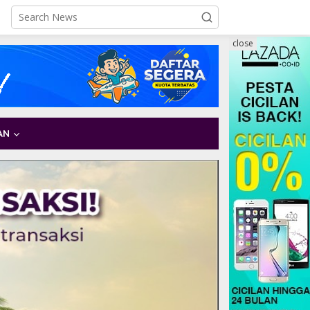
close
AN