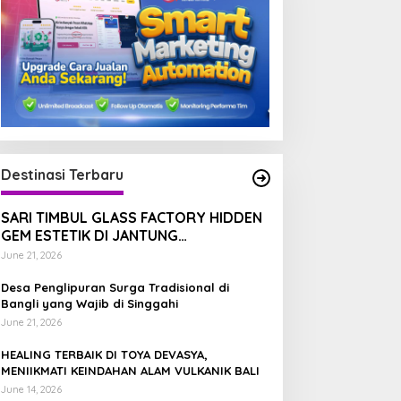
Destinasi Terbaru
JENDELA WISATA
Blue Fire Kawah Ijen: Mengapa 
SARI TIMBUL GLASS FACTORY HIDDEN
GEM ESTETIK DI JANTUNG
Dunia dan Salah Satunya di Ba
TEGALALANG, BALI
June 21, 2026
tober 11, 2025
EALING TERBAIK DI TOYA
DANAU BATUR TEMPAT
Desa Penglipuran Surga Tradisional di
EVASYA, MENIIKMATI
TERBAIK MENIKMATI
Bangli yang Wajib di Singgahi
EINDAHAN ALAM VULKANIK
TENANGNYA ALAM BALI
June 21, 2026
ALI
HEALING TERBAIK DI TOYA DEVASYA,
MENIIKMATI KEINDAHAN ALAM VULKANIK BALI
June 14, 2026