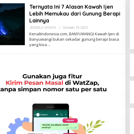
Ternyata Ini 7 Alasan Kawah Ijen
Lebih Memukau dari Gunung Berapi
Lainnya
JENDELA WISATA
|
October 19, 2025
B
Y
KenaliIndonesia.com, BANYUWANGI Kawah Ijen di
A
Banyuwangi bukan sekadar gunung berapi biasa
D
yang bisa
M
I
N