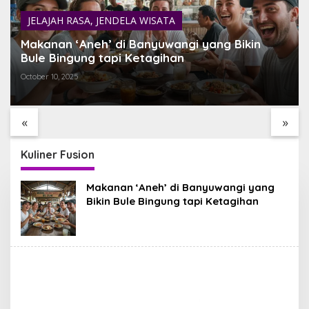
JELAJAH RASA
,
JENDELA WISATA
Makanan ‘Aneh’ di Banyuwangi yang Bikin
Bule Bingung tapi Ketagihan
October 10, 2025
DANAU BATUR TEMPAT
TEMUKAN BALI YANG
TERBAIK MENIKMATI
BELUM PERNAH KAMU
TENANGNYA ALAM BALI
LIHAT
«
»
Kuliner Fusion
Makanan ‘Aneh’ di Banyuwangi yang
Bikin Bule Bingung tapi Ketagihan