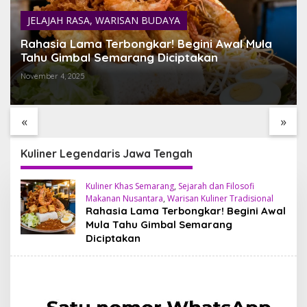
JELAJAH RASA
,
WARISAN BUDAYA
Rahasia Lama Terbongkar! Begini Awal Mula
Tahu Gimbal Semarang Diciptakan
November 4, 2025
SARI TIMBUL GLASS
Desa Penglipuran
FACTORY HIDDEN GEM
Surga Tradisional di
ESTETIK DI JANTUNG
Bangli yang Wajib di
«
»
TEGALALANG, BALI
Singgahi
Kuliner Legendaris Jawa Tengah
Kuliner Khas Semarang
,
Sejarah dan Filosofi
Makanan Nusantara
,
Warisan Kuliner Tradisional
Rahasia Lama Terbongkar! Begini Awal
Mula Tahu Gimbal Semarang
Diciptakan