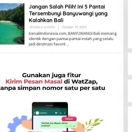
Jangan Salah Pilih! Ini 5 Pantai
Tersembunyi Banyuwangi yang
Kalahkan Bali
JENDELA WISATA
|
October 19, 2025
B
Y
KenaliIndonesia.com, BANYUWANGI Bali memang
A
identik dengan pantai-pantai indah yang selalu
D
jadi destinasi favorit
M
I
N