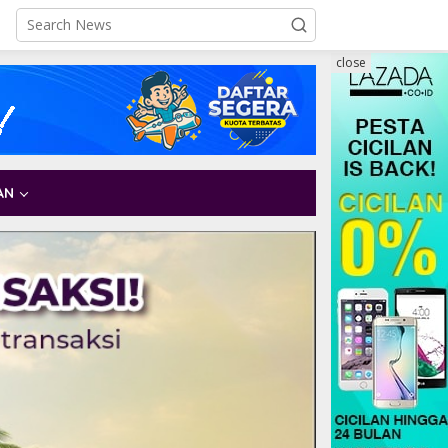
close
AN