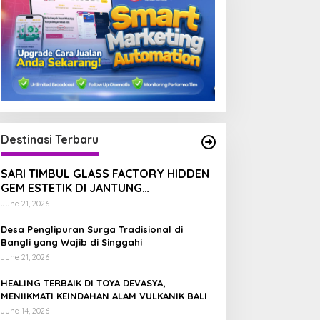
Destinasi Terbaru
SARI TIMBUL GLASS FACTORY HIDDEN
GEM ESTETIK DI JANTUNG
TEGALALANG, BALI
June 21, 2026
EALING TERBAIK DI TOYA
DANAU BATUR TEMPAT
Desa Penglipuran Surga Tradisional di
EVASYA, MENIIKMATI
TERBAIK MENIKMATI
Bangli yang Wajib di Singgahi
EINDAHAN ALAM VULKANIK
TENANGNYA ALAM BALI
June 21, 2026
ALI
HEALING TERBAIK DI TOYA DEVASYA,
MENIIKMATI KEINDAHAN ALAM VULKANIK BALI
June 14, 2026