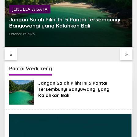
JENDELA WISATA
Jangan Salah Pilih! Ini 5 Pantai Tersembunyi
Banyuwangi yang Kalahkan Bali
October 19, 2025
UR TEMPAT
TEMUKAN BALI YANG
SARI TIMBUL G
NIKMATI
BELUM PERNAH KAMU
FACTORY HIDD
 ALAM BALI
LIHAT
ESTETIK DI JA
«
»
TEGALALANG, B
Pantai Wedi Ireng
Jangan Salah Pilih! Ini 5 Pantai
Tersembunyi Banyuwangi yang
Kalahkan Bali