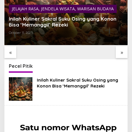
JELAJAH RASA
,
JENDELA WISATA
,
WARISAN BUDAYA
Inilah Kuliner Sakral Suku Osing yang Konon
Bisa ‘Memanggil’ Rezeki
October 11, 2025
DANAU BATUR TEMPAT
TEMUKAN BALI YANG
TERBAIK MENIKMATI
BELUM PERNAH KAMU
TENANGNYA ALAM BALI
LIHAT
«
»
Pecel Pitik
Inilah Kuliner Sakral Suku Osing yang
Konon Bisa ‘Memanggil’ Rezeki