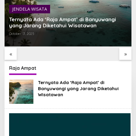
JENDELA WISATA
Ternyata Ada ‘Raja Ampat’ di Banyuwangi
yang Jarang Diketahui Wisatawan
October 13, 2025
DANAU BATUR TEMPAT
TEMUKAN BALI YANG
TERBAIK MENIKMATI
BELUM PERNAH KAMU
TENANGNYA ALAM BALI
LIHAT
«
»
Raja Ampat
Ternyata Ada ‘Raja Ampat’ di
Banyuwangi yang Jarang Diketahui
Wisatawan