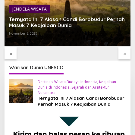
JENDELA WISATA
Ternyata Ini 7 Alasan Candi Borobudur Pernah
Masuk 7 Keajaiban Dunia
November 6, 2025
TEMUKAN BALI YANG
SARI TIMBUL GLASS
BELUM PERNAH KAMU
FACTORY HIDDEN GEM
LIHAT
ESTETIK DI JANTUNG
«
»
TEGALALANG, BALI
Warisan Dunia UNESCO
Destinasi Wisata Budaya Indonesia
,
Keajaiban
Dunia di Indonesia
,
Sejarah dan Arsitektur
Nusantara
Ternyata Ini 7 Alasan Candi Borobudur
Pernah Masuk 7 Keajaiban Dunia