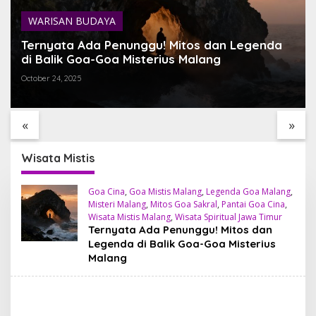
WARISAN BUDAYA
Ternyata Ada Penunggu! Mitos dan Legenda
di Balik Goa-Goa Misterius Malang
October 24, 2025
TEMUKAN BALI YANG
SARI TIMBUL GLASS
BELUM PERNAH KAMU
FACTORY HIDDEN GEM
I
LIHAT
ESTETIK DI JANTUNG
«
»
TEGALALANG, BALI
Wisata Mistis
Goa Cina
,
Goa Mistis Malang
,
Legenda Goa Malang
,
Misteri Malang
,
Mitos Goa Sakral
,
Pantai Goa Cina
,
Wisata Mistis Malang
,
Wisata Spiritual Jawa Timur
Ternyata Ada Penunggu! Mitos dan
Legenda di Balik Goa-Goa Misterius
Malang