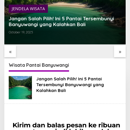
JENDELA WISATA
Jangan Salah Pilih! Ini 5 Pantai Tersembunyi
Banyuwangi yang Kalahkan Bali
October 19, 2025
TEMUKAN BALI YANG
SARI TIMBUL GLASS
BELUM PERNAH KAMU
FACTORY HIDDEN GEM
I
LIHAT
ESTETIK DI JANTUNG
«
»
TEGALALANG, BALI
Wisata Pantai Banyuwangi
Jangan Salah Pilih! Ini 5 Pantai
Tersembunyi Banyuwangi yang
Kalahkan Bali