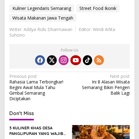
Kuliner Legendaris Semarang
Street Food Ikonik
Wisata Makanan Jawa Tengah
Writer: Addya Rizki Dharmawan
Editor: Windi Arlita
Suhono
Follow Us
P
Previous post
Next post
Rahasia Lama Terbongkar!
Ini 8 Alasan Wisata
o
Begini Awal Mula Tahu
Semarang Bikin Pengen
s
Gimbal Semarang
Balik Lagi
Diciptakan
t
n
Don't Miss
a
v
3 KULINER KHAS DESA
PANGLIPURAN YANG WAJIB
i