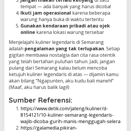
Jangan makan terlalu kenyang
di satu
tempat — ada banyak yang harus dicoba!
Ikuti jam operasional
karena beberapa
warung hanya buka di waktu tertentu
Gunakan kendaraan pribadi atau ojek
online
karena lokasi warung tersebar
Menjelajahi kuliner legendaris di Semarang
adalah
pengalaman yang tak terlupakan
. Setiap
gigitan membawa nostalgia dan cita rasa otentik
yang telah bertahan puluhan tahun. Jadi, jangan
pulang dari Semarang kalau belum mencoba
ketujuh kuliner legendaris di atas — dijamin kamu
akan bilang “Ngapunten, aku kudu bali maneh!”
(Maaf, aku harus balik lagi!)
Sumber Referensi:
https://www.detik.com/jateng/kuliner/d-
8154121/10-kuliner-semarang-legendaris-
wajib-dicoba-gurih-manis-menggugah-selera
https://galamedia.pikiran-