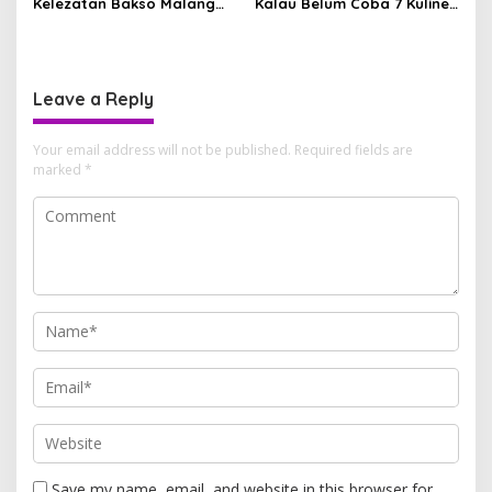
Kelezatan Bakso Malang
Kalau Belum Coba 7 Kuliner
yang Bikin Nagih
Legendaris Ini
Leave a Reply
Your email address will not be published.
Required fields are
marked
*
Save my name, email, and website in this browser for