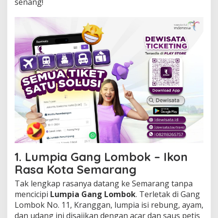
senang!
r
i
s
I
n
i
1. Lumpia Gang Lombok – Ikon
Rasa Kota Semarang
Tak lengkap rasanya datang ke Semarang tanpa
mencicipi
Lumpia Gang Lombok
. Terletak di Gang
Lombok No. 11, Kranggan, lumpia isi rebung, ayam,
dan udang ini disajikan dengan acar dan saus petis