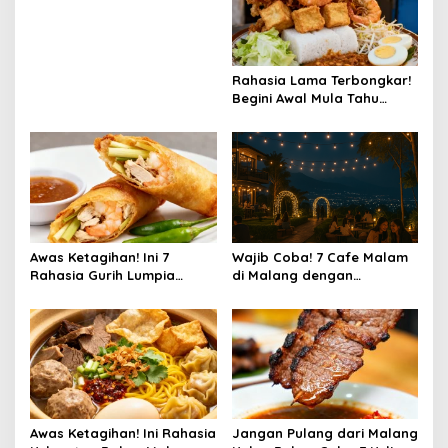
DICOBA WISATAWAN
g
a
t
Rahasia Lama Terbongkar!
Begini Awal Mula Tahu
i
Gimbal Semarang
o
Diciptakan
n
Awas Ketagihan! Ini 7
Wajib Coba! 7 Cafe Malam
Rahasia Gurih Lumpia
di Malang dengan
Semarang yang Bikin Nagih
Pemandangan Aesthetic
yang Lagi Viral di 2025
Awas Ketagihan! Ini Rahasia
Jangan Pulang dari Malang