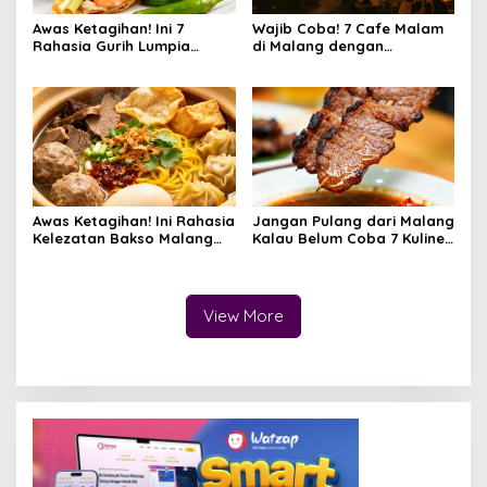
Awas Ketagihan! Ini 7
Wajib Coba! 7 Cafe Malam
Rahasia Gurih Lumpia
di Malang dengan
Semarang yang Bikin Nagih
Pemandangan Aesthetic
yang Lagi Viral di 2025
Awas Ketagihan! Ini Rahasia
Jangan Pulang dari Malang
Kelezatan Bakso Malang
Kalau Belum Coba 7 Kuliner
yang Bikin Nagih
Legendaris Ini
View More