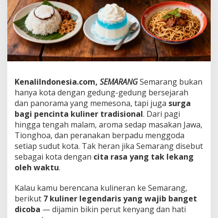
u
B
e
l
u
m
C
o
b
KenaliIndonesia.com,
SEMARANG
Semarang bukan
a
hanya kota dengan gedung-gedung bersejarah
7
K
dan panorama yang memesona, tapi juga
surga
u
bagi pencinta kuliner tradisional
. Dari pagi
l
hingga tengah malam, aroma sedap masakan Jawa,
i
Tionghoa, dan peranakan berpadu menggoda
n
setiap sudut kota. Tak heran jika Semarang disebut
e
r
sebagai kota dengan
cita rasa yang tak lekang
L
oleh waktu
.
e
g
Kalau kamu berencana kulineran ke Semarang,
e
berikut
7 kuliner legendaris yang wajib banget
n
d
dicoba
— dijamin bikin perut kenyang dan hati
a