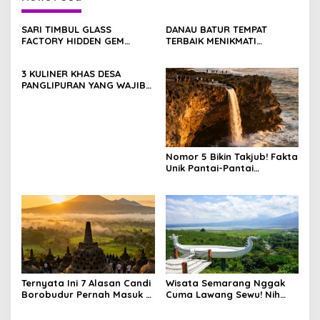
SARI TIMBUL GLASS
DANAU BATUR TEMPAT
FACTORY HIDDEN GEM
TERBAIK MENIKMATI
ESTETIK DI JANTUNG
TENANGNYA ALAM BALI
TEGALALANG, BALI
3 KULINER KHAS DESA
PANGLIPURAN YANG WAJIB
DICOBA WISATAWAN
Nomor 5 Bikin Takjub! Fakta
Unik Pantai-Pantai
Tersembunyi Gunungkidul
Ternyata Ini 7 Alasan Candi
Wisata Semarang Nggak
Borobudur Pernah Masuk 7
Cuma Lawang Sewu! Nih
Keajaiban Dunia
Hidden Gem yang Lagi Jadi
Incaran Traveler