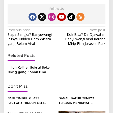
Follow Us
P
Previous post
Next post
Siapa Sangka? Banyuwangi
Kok Bisa? De Djawatan
o
Punya Hidden Gem Wisata
Banyuwangi Viral Karena
s
yang Belum Viral
Mirip Film Jurassic Park
t
Related Posts
n
a
Inilah Kuliner Sakral Suku
v
Osing yang Konon Bisa
‘Memanggil’ Rezeki
i
g
Don't Miss
a
SARI TIMBUL GLASS
DANAU BATUR TEMPAT
t
FACTORY HIDDEN GEM
TERBAIK MENIKMATI
i
ESTETIK DI JANTUNG
TENANGNYA ALAM BALI
TEGALALANG, BALI