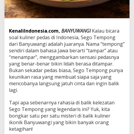
s
S
e
g
o
T
KenaliIndonesia.com
,
BANYUWANGI
Kalau bicara
e
soal kuliner pedas di Indonesia, Sego Tempong
m
dari Banyuwangi adalah juaranya. Nama “tempong”
p
sendiri dalam bahasa Jawa berarti “tampar” atau
o
“menampar”, menggambarkan sensasi pedasnya
n
g
yang benar-benar bikin lidah berasa ditampar.
y
Bukan sekadar pedas biasa, Sego Tempong punya
a
keunikan rasa yang membuat siapa saja yang
n
mencobanya langsung jatuh cinta dan ingin balik
g
B
lagi.
i
k
Tapi apa sebenarnya rahasia di balik kelezatan
i
Sego Tempong yang legendaris ini? Yuk, kita
n
bongkar satu per satu misteri di balik kuliner
N
a
ikonik Banyuwangi yang bikin banyak orang
g
ketagihan!
i