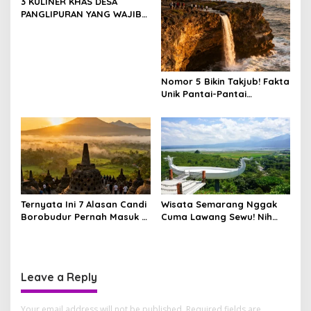
3 KULINER KHAS DESA
o
PANGLIPURAN YANG WAJIB
n
DICOBA WISATAWAN
Nomor 5 Bikin Takjub! Fakta
Unik Pantai-Pantai
Tersembunyi Gunungkidul
Ternyata Ini 7 Alasan Candi
Wisata Semarang Nggak
Borobudur Pernah Masuk 7
Cuma Lawang Sewu! Nih
Keajaiban Dunia
Hidden Gem yang Lagi Jadi
Incaran Traveler
Leave a Reply
Your email address will not be published.
Required fields are