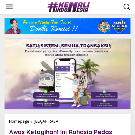
S
k
i
p
t
o
c
o
n
t
e
n
t
Homepage
/
JELAJAH RASA
A
w
Awas Ketagihan! Ini Rahasia Pedas
a