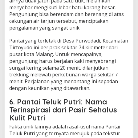
airnya tidak jatuh pada satu titik, melainkan
menyebar mengikuti lebar batu karang besar.
Pengunjung bisa berendam dan berenang di atas
cekungan air terjun tersebut, menciptakan
pengalaman yang sangat unik.​
Pantai yang terletak di Desa Purwodadi, Kecamatan
Tirtoyudo ini berjarak sekitar 74 kilometer dari
pusat kota Malang. Untuk mencapainya,
pengunjung harus berjalan kaki menyebrangi
sungai kering selama 20 menit, dilanjutkan
trekking melewati perkebunan warga sekitar 7
menit. Perjalanan yang menantang ini sepadan
dengan keunikan yang ditawarkan.​
6. Pantai Teluk Putri: Nama
Terinspirasi dari Pasir Sehalus
Kulit Putri
Fakta unik lainnya adalah asal-usul nama Pantai
Teluk Putri yang ternyata merujuk pada tekstur