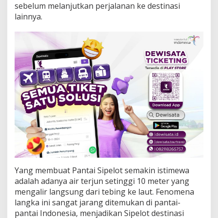
sebelum melanjutkan perjalanan ke destinasi
i
n
lainnya.​
T
a
k
j
u
b
Yang membuat Pantai Sipelot semakin istimewa
adalah adanya air terjun setinggi 10 meter yang
mengalir langsung dari tebing ke laut. Fenomena
langka ini sangat jarang ditemukan di pantai-
pantai Indonesia, menjadikan Sipelot destinasi