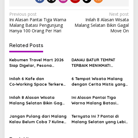
P
Previous post
Next post
Ini Alasan Pantai Tiga Warna
Inilah 8 Alasan Wisata
o
Malang Batasi Pengunjung
Malang Selatan Bikin Gagal
s
Hanya 100 Orang Per Hari
Move On
t
Related Posts
n
a
Kebumen Travel Mart 2026
DANAU BATUR TEMPAT
v
Siap Digelar, Pesona
TERBAIK MENIKMATI
Geopark UNESCO Jadi
TENANGNYA ALAM BALI
i
Magnet Wisatawan
Inilah 6 Kafe dan
6 Tempat Wisata Malang
g
Co‑Working Space Terkeren
dengan Cerita Mistis yang
di Malang Buat Freelancer
Bikin Bulu Kuduk Merinding
a
Kreatif
Inilah 8 Alasan Wisata
Ini Alasan Pantai Tiga
t
Malang Selatan Bikin Gagal
Warna Malang Batasi
i
Move On
Pengunjung Hanya 100
Orang Per Hari
Jangan Pulang dari Malang
Ternyata Ini 7 Pantai di
o
Kalau Belum Coba 7 Kuliner
Malang Selatan yang Lebih
n
Legendaris Ini
Keren dari Bali