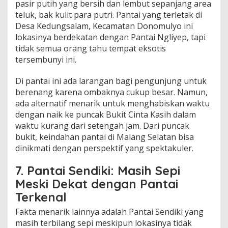
pasir putih yang bersih dan lembut sepanjang area
teluk, bak kulit para putri. Pantai yang terletak di
Desa Kedungsalam, Kecamatan Donomulyo ini
lokasinya berdekatan dengan Pantai Ngliyep, tapi
tidak semua orang tahu tempat eksotis
tersembunyi ini.​
Di pantai ini ada larangan bagi pengunjung untuk
berenang karena ombaknya cukup besar. Namun,
ada alternatif menarik untuk menghabiskan waktu
dengan naik ke puncak Bukit Cinta Kasih dalam
waktu kurang dari setengah jam. Dari puncak
bukit, keindahan pantai di Malang Selatan bisa
dinikmati dengan perspektif yang spektakuler.​
7. Pantai Sendiki: Masih Sepi
Meski Dekat dengan Pantai
Terkenal
Fakta menarik lainnya adalah Pantai Sendiki yang
masih terbilang sepi meskipun lokasinya tidak