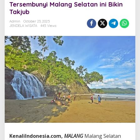
k
Tersembunyi Malang Selatan ini Bikin
t
Takjub
a
U
Admin
October 23, 2025
n
JENDELA WISATA
445 Views
i
k
P
a
n
t
a
i
-
P
a
n
t
a
i
T
e
r
s
KenaliIndonesia.com,
MALANG
Malang Selatan
e