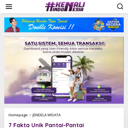
S
k
i
p
t
o
c
o
n
t
e
n
t
Homepage
/
JENDELA WISATA
7
F
7 Fakta Unik Pantai-Pantai
a