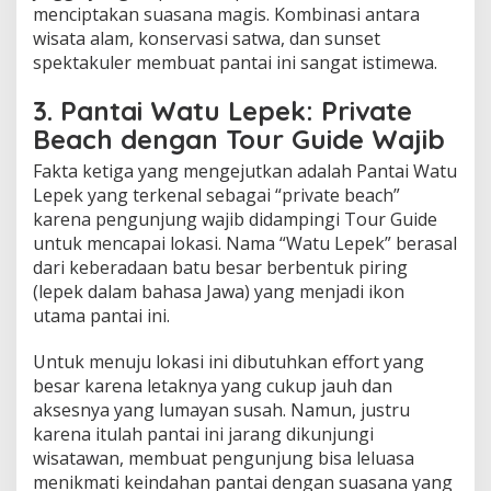
menciptakan suasana magis. Kombinasi antara
wisata alam, konservasi satwa, dan sunset
spektakuler membuat pantai ini sangat istimewa.​
3. Pantai Watu Lepek: Private
Beach dengan Tour Guide Wajib
Fakta ketiga yang mengejutkan adalah Pantai Watu
Lepek yang terkenal sebagai “private beach”
karena pengunjung wajib didampingi Tour Guide
untuk mencapai lokasi. Nama “Watu Lepek” berasal
dari keberadaan batu besar berbentuk piring
(lepek dalam bahasa Jawa) yang menjadi ikon
utama pantai ini.​
Untuk menuju lokasi ini dibutuhkan effort yang
besar karena letaknya yang cukup jauh dan
aksesnya yang lumayan susah. Namun, justru
karena itulah pantai ini jarang dikunjungi
wisatawan, membuat pengunjung bisa leluasa
menikmati keindahan pantai dengan suasana yang