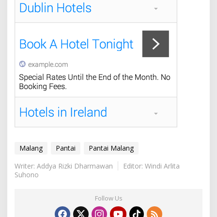
Malang
Pantai
Pantai Malang
Writer: Addya Rizki Dharmawan
Editor: Windi Arlita
Suhono
Follow Us