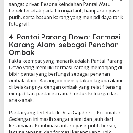
sangat privat. Pesona keindahan Pantai Watu
Lepek terletak pada birunya laut, hamparan pasir
putih, serta batuan karang yang menjadi daya tarik
fotografi.​
4. Pantai Parang Dowo: Formasi
Karang Alami sebagai Penahan
Ombak
Fakta keempat yang menarik adalah Pantai Parang
Dowo yang memiliki formasi karang memanjang di
bibir pantai yang berfungsi sebagai penahan
ombak alami. Karang ini menciptakan laguna alami
di belakangnya dengan ombak yang relatif tenang,
menjadikan pantai ini ramah untuk keluarga dan
anak-anak.​
Pantai yang terletak di Desa Gajahrejo, Kecamatan
Gedangan ini masih sangat alami dan jauh dari
keramaian. Kombinasi antara pasir putih bersih,
laguna tenang, dan formasi karang yang unik