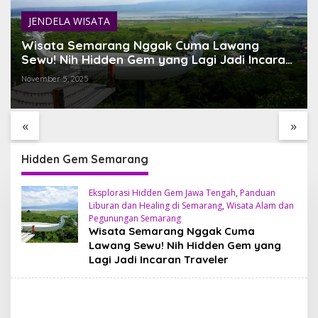
JENDELA WISATA
Wisata Semarang Nggak Cuma Lawang
Sewu! Nih Hidden Gem yang Lagi Jadi Incaran
Traveler
November 5, 2025
TEMUKAN BALI YANG
SARI TIMBUL GLASS
BELUM PERNAH KAMU
FACTORY HIDDEN GEM
LIHAT
ESTETIK DI JANTUNG
«
»
TEGALALANG, BALI
Hidden Gem Semarang
Eksplorasi Hidden Gem Jawa Tengah
,
Panduan
Liburan dan Healing di Semarang
,
Wisata Alam dan
Pegunungan Semarang
Wisata Semarang Nggak Cuma
Lawang Sewu! Nih Hidden Gem yang
Lagi Jadi Incaran Traveler