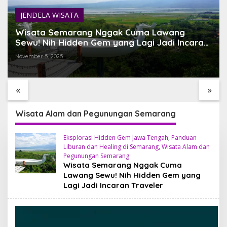
JENDELA WISATA
Wisata Semarang Nggak Cuma Lawang
Sewu! Nih Hidden Gem yang Lagi Jadi Incaran
Traveler
November 5, 2025
DANAU BATUR TEMPAT
TEMUKAN BALI YANG
TERBAIK MENIKMATI
BELUM PERNAH KAMU
TENANGNYA ALAM BALI
LIHAT
«
»
Wisata Alam dan Pegunungan Semarang
Eksplorasi Hidden Gem Jawa Tengah
,
Panduan
Liburan dan Healing di Semarang
,
Wisata Alam dan
Pegunungan Semarang
Wisata Semarang Nggak Cuma
Lawang Sewu! Nih Hidden Gem yang
Lagi Jadi Incaran Traveler