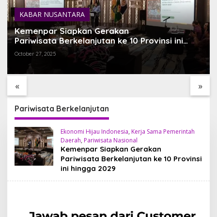
KABAR NUSANTARA
Kemenpar Siapkan Gerakan
Pariwisata Berkelanjutan ke 10 Provinsi ini
hingga 2029
October 27, 2025
Desa Penglipuran
HEALING TERBAIK DI
Surga Tradisional di
TOYA DEVASYA,
Bangli yang Wajib di
MENIIKMATI KEINDAHAN
«
»
Singgahi
ALAM VULKANIK BALI
Pariwisata Berkelanjutan
Ekonomi Hijau Indonesia
,
Kerja Sama Pemerintah
Daerah
,
Pariwisata Nasional
Kemenpar Siapkan Gerakan
Pariwisata Berkelanjutan ke 10 Provinsi
ini hingga 2029