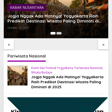
KABAR NUSANTARA
Jogja Nggak Ada Matinya! Yogyakarta Raih
Predikat Destinasi Wisata Paling Diminati di
2025
October 29, 2025
TEMUKAN BALI YANG
SARI TIMBUL GLASS
BELUM PERNAH KAMU
FACTORY HIDDEN GEM
LIHAT
ESTETIK DI JANTUNG
«
»
TEGALALANG, BALI
Pariwisata Nasional
Event dan Festival Yogyakarta
,
Pariwisata Nasional
,
Wisata Budaya
Jogja Nggak Ada Matinya! Yogyakarta
Raih Predikat Destinasi Wisata Paling
Diminati di 2025