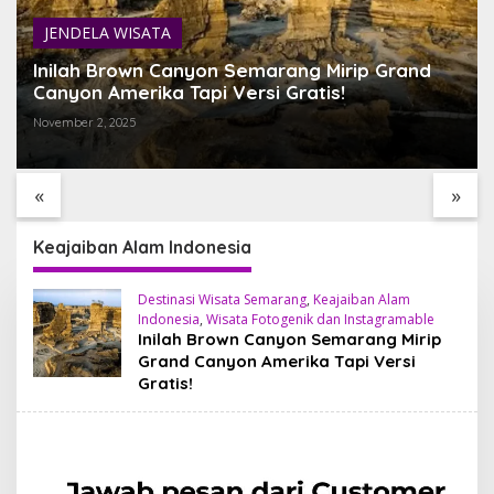
JENDELA WISATA
Inilah Brown Canyon Semarang Mirip Grand
Canyon Amerika Tapi Versi Gratis!
November 2, 2025
Desa Penglipuran
HEALING TERBAIK DI
Surga Tradisional di
TOYA DEVASYA,
Bangli yang Wajib di
MENIIKMATI KEINDAHAN
«
»
Singgahi
ALAM VULKANIK BALI
Keajaiban Alam Indonesia
Destinasi Wisata Semarang
,
Keajaiban Alam
Indonesia
,
Wisata Fotogenik dan Instagramable
Inilah Brown Canyon Semarang Mirip
Grand Canyon Amerika Tapi Versi
Gratis!