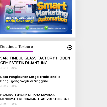
Destinasi Terbaru
SARI TIMBUL GLASS FACTORY HIDDEN
GEM ESTETIK DI JANTUNG
TEGALALANG, BALI
June 21, 2026
EALING TERBAIK DI TOYA
DANAU BATUR TEMPAT
Desa Penglipuran Surga Tradisional di
EVASYA, MENIIKMATI
TERBAIK MENIKMATI
Bangli yang Wajib di Singgahi
EINDAHAN ALAM VULKANIK
TENANGNYA ALAM BALI
June 21, 2026
ALI
HEALING TERBAIK DI TOYA DEVASYA,
MENIIKMATI KEINDAHAN ALAM VULKANIK BALI
June 14, 2026