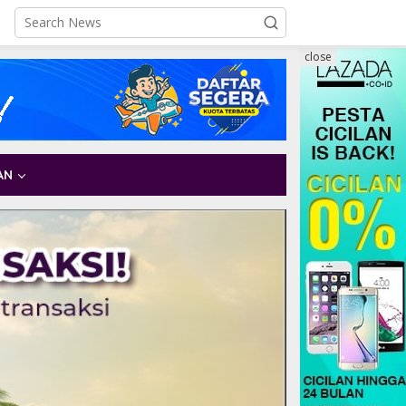
close
AN