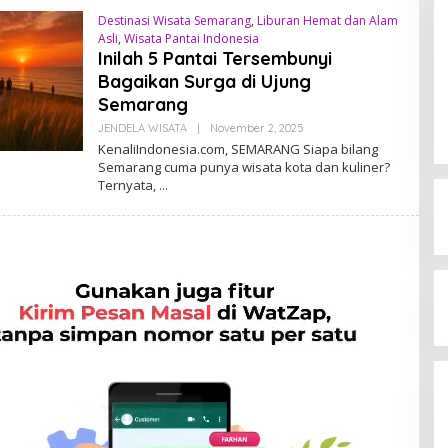
Destinasi Wisata Semarang
,
Liburan Hemat dan Alam
Asli
,
Wisata Pantai Indonesia
Inilah 5 Pantai Tersembunyi
Bagaikan Surga di Ujung
Semarang
JENDELA WISATA
|
November 2, 2025
B
Y
KenaliIndonesia.com, SEMARANG Siapa bilang
A
Semarang cuma punya wisata kota dan kuliner?
D
Ternyata,
M
I
N