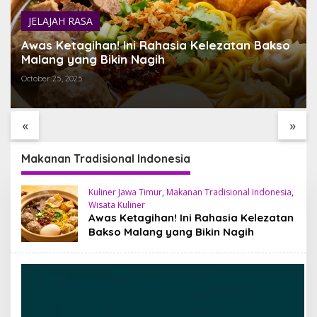
JELAJAH RASA
Awas Ketagihan! Ini Rahasia Kelezatan Bakso
Malang yang Bikin Nagih
October 25, 2025
TEMUKAN BALI YANG
SARI TIMBUL GLASS
BELUM PERNAH KAMU
FACTORY HIDDEN GEM
LIHAT
ESTETIK DI JANTUNG
«
»
TEGALALANG, BALI
Makanan Tradisional Indonesia
Kuliner Jawa Timur
,
Makanan Tradisional Indonesia
,
Wisata Kuliner
Awas Ketagihan! Ini Rahasia Kelezatan
Bakso Malang yang Bikin Nagih