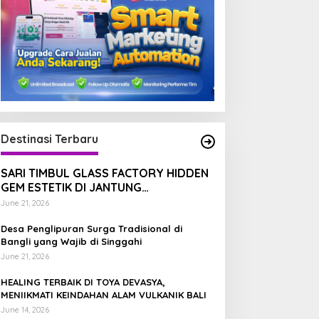
Destinasi Terbaru
SARI TIMBUL GLASS FACTORY HIDDEN
GEM ESTETIK DI JANTUNG
TEGALALANG, BALI
June 21, 2026
Desa Penglipuran Surga Tradisional di
Bangli yang Wajib di Singgahi
June 21, 2026
HEALING TERBAIK DI TOYA DEVASYA,
MENIIKMATI KEINDAHAN ALAM VULKANIK BALI
June 14, 2026