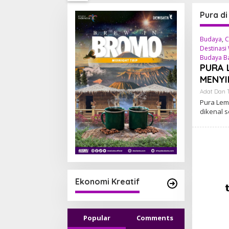
Pura di
Budaya
,
C
Destinasi
Budaya Ba
PURA 
MENYI
Adat Dan T
Pura Lem
dikenal 
Ekonomi Kreatif
Popular
Comments