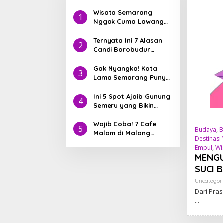
Wisata Semarang
1
Nggak Cuma Lawang
Sewu! Nih Hidden Gem
yang Lagi Jadi Incaran
Ternyata Ini 7 Alasan
2
Traveler
Candi Borobudur
Pernah Masuk 7
Keajaiban Dunia
Gak Nyangka! Kota
3
Lama Semarang Punya
8 Bangunan Heritage
yang Lebih Tua dari
Ini 5 Spot Ajaib Gunung
4
Jakarta
Semeru yang Bikin
IGmu Viral
Wajib Coba! 7 Cafe
5
Budaya
,
B
Malam di Malang
Destinasi 
dengan Pemandangan
Empul
,
Wi
Aesthetic yang Lagi
MENGU
Viral di 2025
SUCI B
Uncategor
Dari Pras