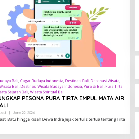
udaya Bali
,
Cagar Budaya Indonesia
,
Destinasi Bali
,
Destinasi Wisata
,
Wisata Bali
,
Destinasi Wisata Budaya Indonesia
,
Pura di Bali
,
Pura Tirta
sata Sejarah Bali
,
Wisata Spiritual Bali
NGKAP PESONA PURA TIRTA EMPUL MATA AIR
ALI
ized
|
June 22, 2026
B
Y
asti Batu hingga Kisah Dewa Indra Jejak tertulis tertua tentang Tirta
A
D
M
I
N