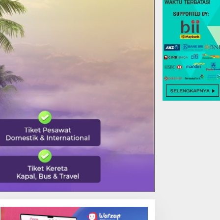
EALING TERBAIK DI TOYA
DANAU BATUR TEMPAT
EVASYA, MENIIKMATI
TERBAIK MENIKMATI
EINDAHAN ALAM VULKANIK
TENANGNYA ALAM BALI
ALI