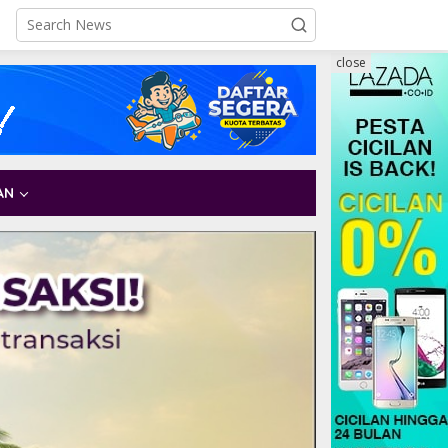
close
AN