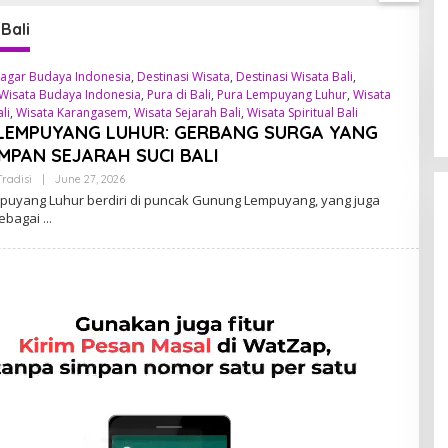
 Bali
agar Budaya Indonesia
,
Destinasi Wisata
,
Destinasi Wisata Bali
,
 Wisata Budaya Indonesia
,
Pura di Bali
,
Pura Lempuyang Luhur
,
Wisata
li
,
Wisata Karangasem
,
Wisata Sejarah Bali
,
Wisata Spiritual Bali
LEMPUYANG LUHUR: GERBANG SURGA YANG
MPAN SEJARAH SUCI BALI
radisi
|
June 27, 2026
B
Y
puyang Luhur berdiri di puncak Gunung Lempuyang, yang juga
A
sebagai
D
M
I
N