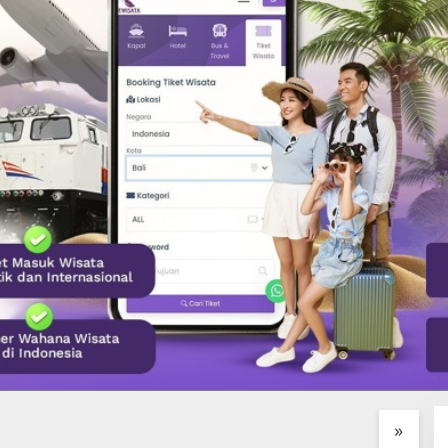
IMBUL GLASS
Desa Penglipuran Surga
H
RY HIDDEN GEM
Tradisional di Bangli yang
D
K DI JANTUNG
Wajib di Singgahi
K
»
LANG, BALI
B