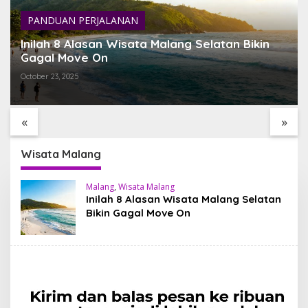
PANDUAN PERJALANAN
Inilah 8 Alasan Wisata Malang Selatan Bikin
Gagal Move On
October 23, 2025
TEMUKAN BALI YANG
SARI TIMBUL GLASS
BELUM PERNAH KAMU
FACTORY HIDDEN GEM
LIHAT
ESTETIK DI JANTUNG
«
»
TEGALALANG, BALI
Wisata Malang
Malang
,
Wisata Malang
Inilah 8 Alasan Wisata Malang Selatan
Bikin Gagal Move On