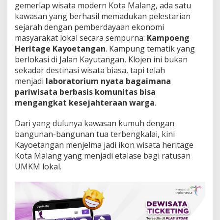
gemerlap wisata modern Kota Malang, ada satu
W
i
kawasan yang berhasil memadukan pelestarian
s
sejarah dengan pemberdayaan ekonomi
a
masyarakat lokal secara sempurna:
Kampoeng
t
Heritage Kayoetangan
. Kampung tematik yang
a
S
berlokasi di Jalan Kayutangan, Klojen ini bukan
e
sekadar destinasi wisata biasa, tapi telah
j
menjadi
laboratorium nyata bagaimana
a
pariwisata berbasis komunitas bisa
r
mengangkat kesejahteraan warga
.
a
h
y
Dari yang dulunya kawasan kumuh dengan
a
bangunan-bangunan tua terbengkalai, kini
n
Kayoetangan menjelma jadi ikon wisata heritage
g
Kota Malang yang menjadi etalase bagi ratusan
K
i
UMKM lokal.
n
i
J
a
d
i