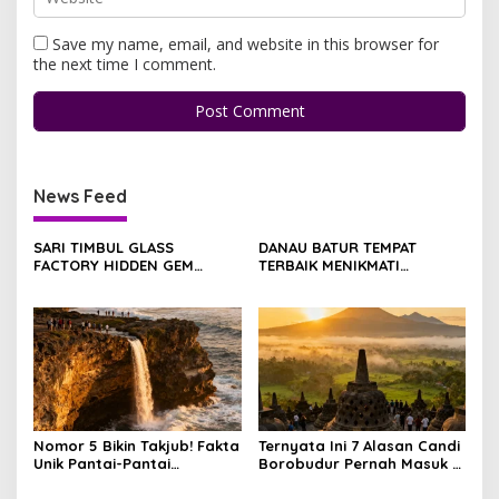
Save my name, email, and website in this browser for
the next time I comment.
News Feed
SARI TIMBUL GLASS
DANAU BATUR TEMPAT
FACTORY HIDDEN GEM
TERBAIK MENIKMATI
ESTETIK DI JANTUNG
TENANGNYA ALAM BALI
TEGALALANG, BALI
Nomor 5 Bikin Takjub! Fakta
Ternyata Ini 7 Alasan Candi
Unik Pantai-Pantai
Borobudur Pernah Masuk 7
Tersembunyi Gunungkidul
Keajaiban Dunia