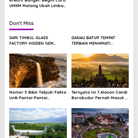
v
UMKM Malang Ubah Limbah
i
Jadi Produk Bernilai Jutaan
g
Rupiah
Don't Miss
a
t
SARI TIMBUL GLASS
DANAU BATUR TEMPAT
i
FACTORY HIDDEN GEM
TERBAIK MENIKMATI
ESTETIK DI JANTUNG
TENANGNYA ALAM BALI
o
TEGALALANG, BALI
n
Nomor 5 Bikin Takjub! Fakta
Ternyata Ini 7 Alasan Candi
Unik Pantai-Pantai
Borobudur Pernah Masuk 7
Tersembunyi Gunungkidul
Keajaiban Dunia