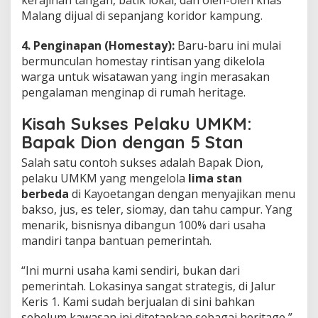
kerajinan tangan, batik lokal, dan oleh-oleh khas
Malang dijual di sepanjang koridor kampung.
4. Penginapan (Homestay):
Baru-baru ini mulai
bermunculan homestay rintisan yang dikelola
warga untuk wisatawan yang ingin merasakan
pengalaman menginap di rumah heritage.
Kisah Sukses Pelaku UMKM:
Bapak Dion dengan 5 Stan
Salah satu contoh sukses adalah Bapak Dion,
pelaku UMKM yang mengelola
lima stan
berbeda
di Kayoetangan dengan menyajikan menu
bakso, jus, es teler, siomay, dan tahu campur. Yang
menarik, bisnisnya dibangun 100% dari usaha
mandiri tanpa bantuan pemerintah.
“Ini murni usaha kami sendiri, bukan dari
pemerintah. Lokasinya sangat strategis, di Jalur
Keris 1. Kami sudah berjualan di sini bahkan
sebelum kawasan ini ditetapkan sebagai heritage,”