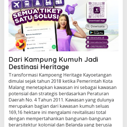
E
t
a
l
a
s
e
U
M
K
M
Dari Kampung Kumuh Jadi
L
o
Destinasi Heritage
k
Transformasi Kampoeng Heritage Kayoetangan
a
l
dimulai sejak tahun 2018 ketika Pemerintah Kota
Malang menetapkan kawasan ini sebagai kawasan
potensial dan strategis berdasarkan Peraturan
Daerah No. 4 Tahun 2011. Kawasan yang dulunya
merupakan bagian dari kawasan kumuh seluas
169,16 hektare ini mengalami revitalisasi total
dengan mempertahankan bangunan-bangunan
berarsitektur kolonial dan Belanda yang berusia