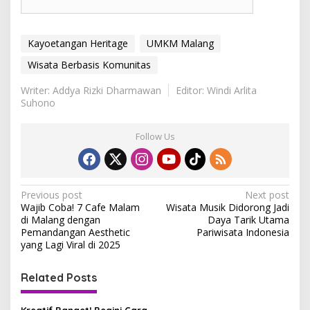
Kayoetangan Heritage
UMKM Malang
Wisata Berbasis Komunitas
Writer: Addya Rizki Dharmawan
Editor: Windi Arlita
Suhono
Follow Us
P
Previous post
Next post
Wajib Coba! 7 Cafe Malam
Wisata Musik Didorong Jadi
o
di Malang dengan
Daya Tarik Utama
s
Pemandangan Aesthetic
Pariwisata Indonesia
yang Lagi Viral di 2025
t
n
Related Posts
a
Kreatif Banget! Begini Cara