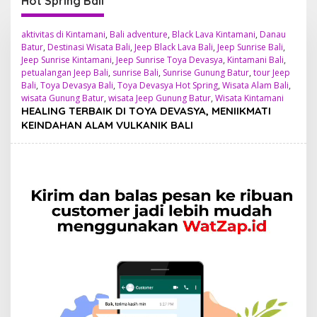
Hot Spring Bali
aktivitas di Kintamani
,
Bali adventure
,
Black Lava Kintamani
,
Danau
Batur
,
Destinasi Wisata Bali
,
Jeep Black Lava Bali
,
Jeep Sunrise Bali
,
Jeep Sunrise Kintamani
,
Jeep Sunrise Toya Devasya
,
Kintamani Bali
,
petualangan Jeep Bali
,
sunrise Bali
,
Sunrise Gunung Batur
,
tour Jeep
Bali
,
Toya Devasya Bali
,
Toya Devasya Hot Spring
,
Wisata Alam Bali
,
wisata Gunung Batur
,
wisata Jeep Gunung Batur
,
Wisata Kintamani
HEALING TERBAIK DI TOYA DEVASYA, MENIIKMATI
KEINDAHAN ALAM VULKANIK BALI