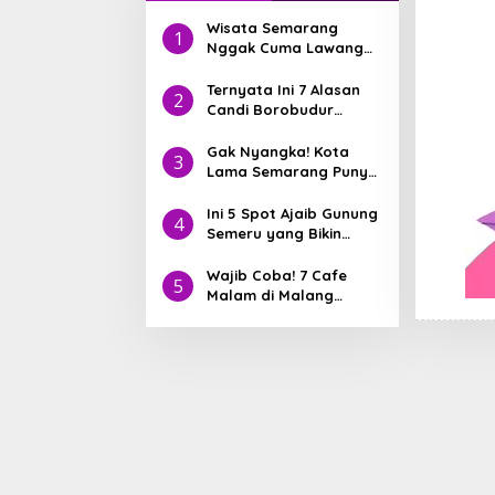
Wisata Semarang
1
Nggak Cuma Lawang
Sewu! Nih Hidden Gem
yang Lagi Jadi Incaran
Ternyata Ini 7 Alasan
2
Traveler
Candi Borobudur
Pernah Masuk 7
Keajaiban Dunia
Gak Nyangka! Kota
3
Lama Semarang Punya
8 Bangunan Heritage
yang Lebih Tua dari
Ini 5 Spot Ajaib Gunung
4
Jakarta
Semeru yang Bikin
IGmu Viral
Wajib Coba! 7 Cafe
5
Malam di Malang
dengan Pemandangan
Aesthetic yang Lagi
Viral di 2025