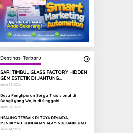
Destinasi Terbaru
SARI TIMBUL GLASS FACTORY HIDDEN
GEM ESTETIK DI JANTUNG
TEGALALANG, BALI
June 21, 2026
Desa Penglipuran Surga Tradisional di
Bangli yang Wajib di Singgahi
June 21, 2026
HEALING TERBAIK DI TOYA DEVASYA,
MENIIKMATI KEINDAHAN ALAM VULKANIK BALI
June 14, 2026