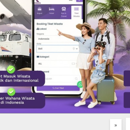
IMBUL GLASS
Desa Penglipuran Surga
H
RY HIDDEN GEM
Tradisional di Bangli yang
D
K DI JANTUNG
Wajib di Singgahi
K
»
LANG, BALI
B