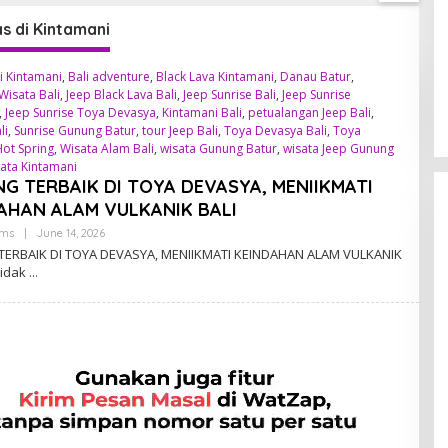
as di Kintamani
di Kintamani
,
Bali adventure
,
Black Lava Kintamani
,
Danau Batur
,
Wisata Bali
,
Jeep Black Lava Bali
,
Jeep Sunrise Bali
,
Jeep Sunrise
,
Jeep Sunrise Toya Devasya
,
Kintamani Bali
,
petualangan Jeep Bali
,
li
,
Sunrise Gunung Batur
,
tour Jeep Bali
,
Toya Devasya Bali
,
Toya
ot Spring
,
Wisata Alam Bali
,
wisata Gunung Batur
,
wisata Jeep Gunung
ata Kintamani
NG TERBAIK DI TOYA DEVASYA, MENIIKMATI
AHAN ALAM VULKANIK BALI
ems
|
June 14, 2026
B
Y
TERBAIK DI TOYA DEVASYA, MENIIKMATI KEINDAHAN ALAM VULKANIK
A
tidak
D
M
I
N