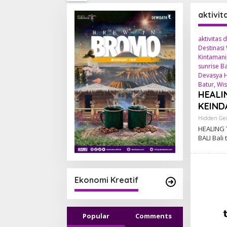
aktivit
aktivitas 
Destinasi 
Kintamani
sunrise Ba
Devasya H
Batur
,
Wis
HEALI
KEIND
Hidden G
HEALING 
BALI Bali 
Ekonomi Kreatif
Popular
Comments