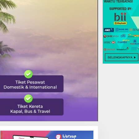
EALING TERBAIK DI TOYA
DANAU BATUR TEMPAT
EVASYA, MENIIKMATI
TERBAIK MENIKMATI
EINDAHAN ALAM VULKANIK
TENANGNYA ALAM BALI
ALI