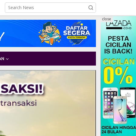
close
AN