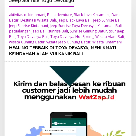
Jeep Sunrise Toya Devasya
aktivitas di Kintamani
,
Bali adventure
,
Black Lava Kintamani
,
Danau
Batur
,
Destinasi Wisata Bali
,
Jeep Black Lava Bali
,
Jeep Sunrise Bali
,
Jeep Sunrise Kintamani
,
Jeep Sunrise Toya Devasya
,
Kintamani Bali
,
petualangan Jeep Bali
,
sunrise Bali
,
Sunrise Gunung Batur
,
tour Jeep
Bali
,
Toya Devasya Bali
,
Toya Devasya Hot Spring
,
Wisata Alam Bali
,
wisata Gunung Batur
,
wisata Jeep Gunung Batur
,
Wisata Kintamani
HEALING TERBAIK DI TOYA DEVASYA, MENIIKMATI
KEINDAHAN ALAM VULKANIK BALI