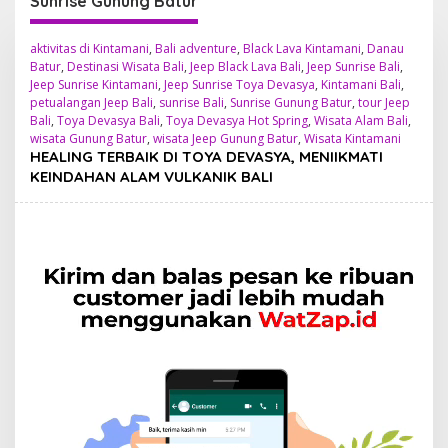
Sunrise Gunung Batur
aktivitas di Kintamani
,
Bali adventure
,
Black Lava Kintamani
,
Danau
Batur
,
Destinasi Wisata Bali
,
Jeep Black Lava Bali
,
Jeep Sunrise Bali
,
Jeep Sunrise Kintamani
,
Jeep Sunrise Toya Devasya
,
Kintamani Bali
,
petualangan Jeep Bali
,
sunrise Bali
,
Sunrise Gunung Batur
,
tour Jeep
Bali
,
Toya Devasya Bali
,
Toya Devasya Hot Spring
,
Wisata Alam Bali
,
wisata Gunung Batur
,
wisata Jeep Gunung Batur
,
Wisata Kintamani
HEALING TERBAIK DI TOYA DEVASYA, MENIIKMATI
KEINDAHAN ALAM VULKANIK BALI