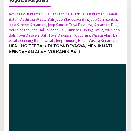
Toya Devasya Bali
aktivitas di Kintamani
,
Bali adventure
,
Black Lava Kintamani
,
Danau
Batur
,
Destinasi Wisata Bali
,
Jeep Black Lava Bali
,
Jeep Sunrise Bali
,
Jeep Sunrise Kintamani
,
Jeep Sunrise Toya Devasya
,
Kintamani Bali
,
petualangan Jeep Bali
,
sunrise Bali
,
Sunrise Gunung Batur
,
tour Jeep
Bali
,
Toya Devasya Bali
,
Toya Devasya Hot Spring
,
Wisata Alam Bali
,
wisata Gunung Batur
,
wisata Jeep Gunung Batur
,
Wisata Kintamani
HEALING TERBAIK DI TOYA DEVASYA, MENIIKMATI
KEINDAHAN ALAM VULKANIK BALI