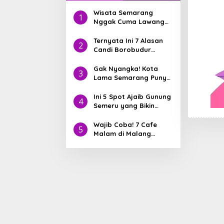
Wisata Semarang
1
Nggak Cuma Lawang
Sewu! Nih Hidden Gem
yang Lagi Jadi Incaran
Ternyata Ini 7 Alasan
2
Traveler
Candi Borobudur
Pernah Masuk 7
Keajaiban Dunia
Gak Nyangka! Kota
3
Lama Semarang Punya
8 Bangunan Heritage
yang Lebih Tua dari
Ini 5 Spot Ajaib Gunung
4
Jakarta
Semeru yang Bikin
IGmu Viral
Wajib Coba! 7 Cafe
5
Malam di Malang
dengan Pemandangan
Aesthetic yang Lagi
Viral di 2025