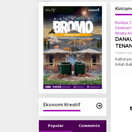
Kintam
Budaya
,
C
Destinasi 
Wisata Al
DANAU
TENAN
Hidden G
Kabut pa
Inilah Bal
Ekonomi Kreatif
Popular
Comments