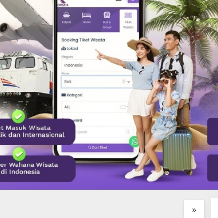
IMBUL GLASS
Desa Penglipuran Surga
H
RY HIDDEN GEM
Tradisional di Bangli yang
D
K DI JANTUNG
Wajib di Singgahi
K
»
LANG, BALI
B