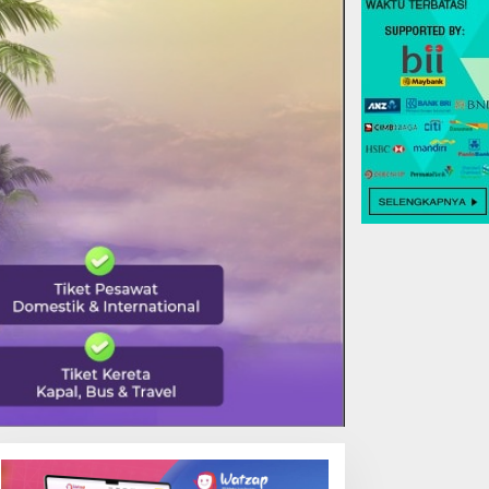
EALING TERBAIK DI TOYA
DANAU BATUR TEMPAT
EVASYA, MENIIKMATI
TERBAIK MENIKMATI
EINDAHAN ALAM VULKANIK
TENANGNYA ALAM BALI
ALI