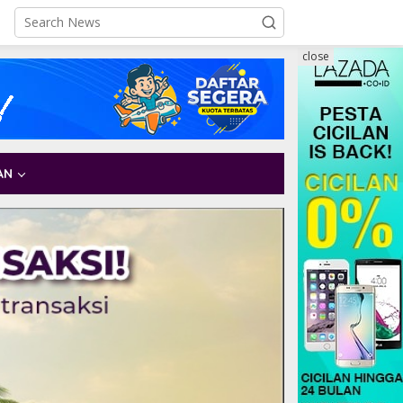
close
AN