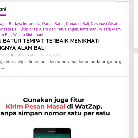
ani
agar Budaya Indonesia
,
Danau Batur
,
Danau di Bali
,
Destinasi Wisata
,
Wisata Bali
,
Eksplorasi Alam dan Petualangan
,
Kintamani
,
Wisata Alam
,
am Bali
,
Wisata Kintamani
 BATUR TEMPAT TERBAIK MENIKMATI
GNYA ALAM BALI
ems
,
JENDELA WISATA
|
June 9, 2026
B
Y
gi, udara sejuk Kintamani, dan panorama danau berlatar gunung.
A
i
D
M
I
N