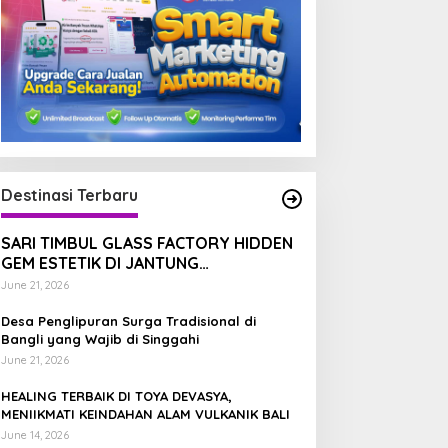
Destinasi Terbaru
SARI TIMBUL GLASS FACTORY HIDDEN
GEM ESTETIK DI JANTUNG
TEGALALANG, BALI
June 21, 2026
Desa Penglipuran Surga Tradisional di
Bangli yang Wajib di Singgahi
June 21, 2026
HEALING TERBAIK DI TOYA DEVASYA,
MENIIKMATI KEINDAHAN ALAM VULKANIK BALI
June 14, 2026