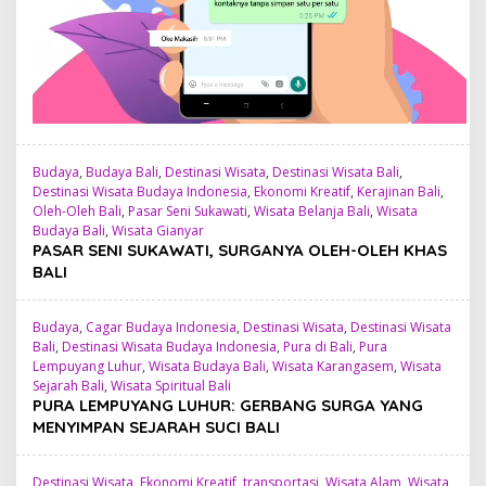
Budaya
,
Budaya Bali
,
Destinasi Wisata
,
Destinasi Wisata Bali
,
Destinasi Wisata Budaya Indonesia
,
Ekonomi Kreatif
,
Kerajinan Bali
,
Oleh-Oleh Bali
,
Pasar Seni Sukawati
,
Wisata Belanja Bali
,
Wisata
Budaya Bali
,
Wisata Gianyar
PASAR SENI SUKAWATI, SURGANYA OLEH-OLEH KHAS
BALI
Budaya
,
Cagar Budaya Indonesia
,
Destinasi Wisata
,
Destinasi Wisata
Bali
,
Destinasi Wisata Budaya Indonesia
,
Pura di Bali
,
Pura
Lempuyang Luhur
,
Wisata Budaya Bali
,
Wisata Karangasem
,
Wisata
Sejarah Bali
,
Wisata Spiritual Bali
PURA LEMPUYANG LUHUR: GERBANG SURGA YANG
MENYIMPAN SEJARAH SUCI BALI
Destinasi Wisata
,
Ekonomi Kreatif
,
transportasi
,
Wisata Alam
,
Wisata