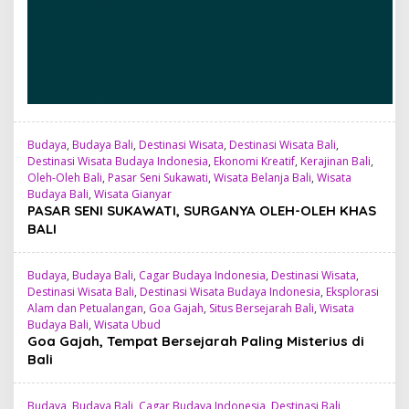
Budaya
,
Budaya Bali
,
Destinasi Wisata
,
Destinasi Wisata Bali
,
Destinasi Wisata Budaya Indonesia
,
Ekonomi Kreatif
,
Kerajinan Bali
,
Oleh-Oleh Bali
,
Pasar Seni Sukawati
,
Wisata Belanja Bali
,
Wisata
Budaya Bali
,
Wisata Gianyar
PASAR SENI SUKAWATI, SURGANYA OLEH-OLEH KHAS
BALI
Budaya
,
Budaya Bali
,
Cagar Budaya Indonesia
,
Destinasi Wisata
,
Destinasi Wisata Bali
,
Destinasi Wisata Budaya Indonesia
,
Eksplorasi
Alam dan Petualangan
,
Goa Gajah
,
Situs Bersejarah Bali
,
Wisata
Budaya Bali
,
Wisata Ubud
Goa Gajah, Tempat Bersejarah Paling Misterius di
Bali
Budaya
,
Budaya Bali
,
Cagar Budaya Indonesia
,
Destinasi Bali
,