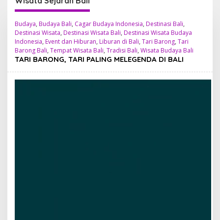
Wisata Sejarah Bali
Budaya
,
Budaya Bali
,
Cagar Budaya Indonesia
,
Destinasi Bali
,
Destinasi Wisata
,
Destinasi Wisata Bali
,
Destinasi Wisata Budaya
Indonesia
,
Event dan Hiburan
,
Liburan di Bali
,
Tari Barong
,
Tari
Barong Bali
,
Tempat Wisata Bali
,
Tradisi Bali
,
Wisata Budaya Bali
TARI BARONG, TARI PALING MELEGENDA DI BALI